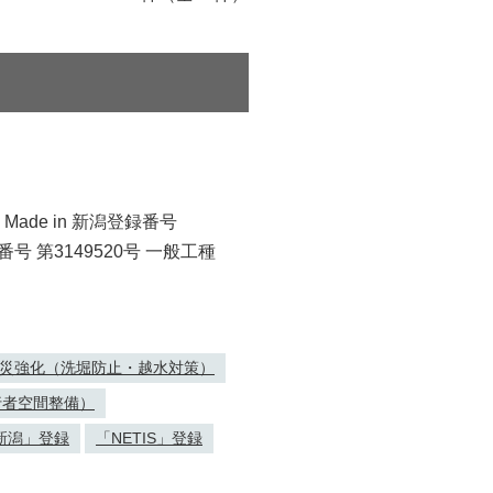
 Made in 新潟登録番号
番号 第3149520号 一般工種
災強化（洗堀防止・越水対策）
行者空間整備）
n 新潟」登録
「NETIS」登録