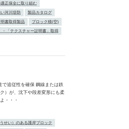
の適正保全に取り組む
強い河川堤防
製品カタログ
証明書取得製品
ブロック積(空)
」・「テクスチャー証明書」取得
性で追従性を確保 鋼線または鉄
ク）が、沈下や段差変形にも柔
よ・・・
うせい）のある護岸ブロック