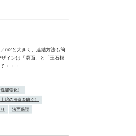
個／m2と大きく、連結方法も簡
デザインは「滑面」と「玉石模
て・・・
水性能強化）
（土壌の浸食を防ぐ）
くり
法面保護