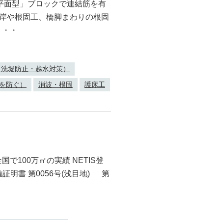
「平面型」ブロックで連結筋を有
護岸や根固工、橋脚まわりの根固
・・・
（洗堀防止・越水対策）
を防ぐ）
消波・根固
護床工
100万㎡の実績 NETIS登
性値証明書 第0056号(浅目地) 第