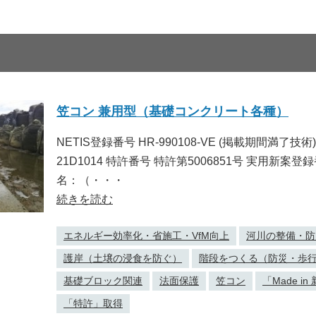
笠コン 兼用型（基礎コンクリート各種）
NETIS登録番号 HR-990108-VE (掲載期間満了技術)
21D1014 特許番号 特許第5006851号 実用新案登録
名：（・・・
続きを読む
エネルギー効率化・省施工・VfM向上
河川の整備・防
護岸（土壌の浸食を防ぐ）
階段をつくる（防災・歩
基礎ブロック関連
法面保護
笠コン
「Made i
「特許」取得