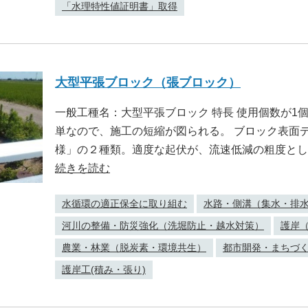
「水理特性値証明書」取得
大型平張ブロック（張ブロック）
一般工種名：大型平張ブロック 特長 使用個数が1
単なので、施工の短縮が図られる。 ブロック表面
様」の２種類。適度な起伏が、流速低減の粗度とし
続きを読む
水循環の適正保全に取り組む
水路・側溝（集水・排
河川の整備・防災強化（洗堀防止・越水対策）
護岸
農業・林業（脱炭素・環境共生）
都市開発・まちづ
護岸工(積み・張り)