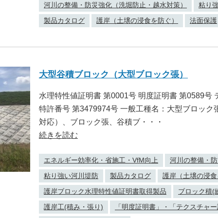
河川の整備・防災強化（洗堀防止・越水対策）
粘り
製品カタログ
護岸（土壌の浸食を防ぐ）
法面保護
大型谷積ブロック（大型ブロック張）
水理特性値証明書 第0001号 明度証明書 第0589号
特許番号 第3479974号 一般工種名：大型ブロ
対応）、ブロック張、谷積ブ・・・
続きを読む
エネルギー効率化・省施工・VfM向上
河川の整備・防
粘り強い河川堤防
製品カタログ
護岸（土壌の浸食
護岸ブロック水理特性値証明書取得製品
ブロック積(
護岸工(積み・張り)
「明度証明書」・「テクスチャー