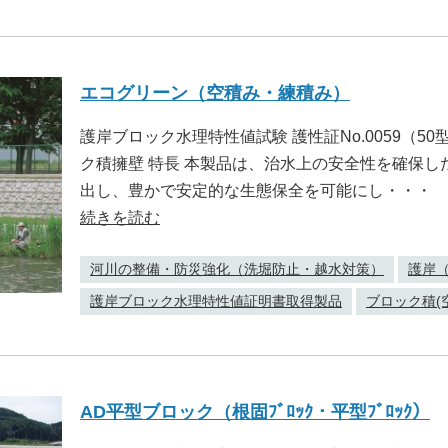
エコグリーン（空積み・練積み）
護岸ブロック水理特性値試験 護性証No.0059（5
ク積擁壁 特長 本製品は、治水上の安全性を確保
出し、豊かで安定的な生態保全を可能にし・・・
続きを読む
河川の整備・防災強化（洗堀防止・越水対策）
護岸
護岸ブロック水理特性値証明書取得製品
ブロック積(
AD平型ブロック（根固ﾌﾞﾛｯｸ・平型ﾌﾞﾛｯｸ）