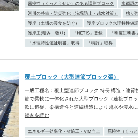
屈撓性（くっとうせい）のある護岸ブロック
水循環
河川の整備・防災強化（洗堀防止・越水対策）
粘り
護岸（土壌の浸食を防ぐ）
護岸ブロック水理特性値
護岸工(積み・張り)
「NETIS」登録
「明度証明書
「水理特性値証明書」取得
「特許」取得
覆土ブロック（大型連節ブロック張）
一般工種名：覆土型連節ブロック 特長 構造・連節
筋で柔軟に一体化された大型ブロック（連接ブロッ
軟に追従。柔構造性と連続構造により越水や浸水に
続きを読む
エネルギー効率化・省施工・VfM向上
屈撓性（くっと