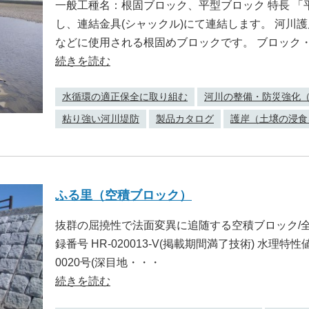
一般工種名：根固ブロック、平型ブロック 特長 
し、連結金具(シャックル)にて連結します。 河川
などに使用される根固めブロックです。 ブロック
続きを読む
水循環の適正保全に取り組む
河川の整備・防災強化
粘り強い河川堤防
製品カタログ
護岸（土壌の浸食
ふる里（空積ブロック）
抜群の屈撓性で法面変異に追随する空積ブロック/全国で
録番号 HR-020013-V(掲載期間満了技術) 水理特
0020号(深目地・・・
続きを読む