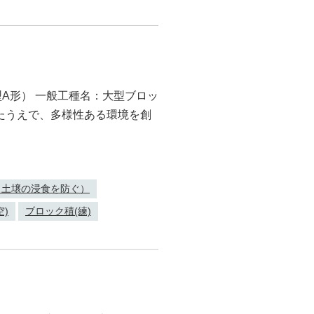
0型A形） 一般工種名：大型ブロッ
したうえで、多様性ある環境を創
（土壌の浸食を防ぐ）
空)
ブロック積(練)