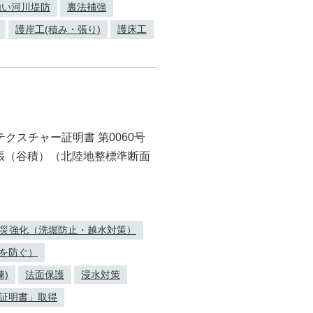
強い河川堤防
裏法補強
護岸工(積み・張り)
護床工
 テクスチャー証明書 第0060号
ック張（谷積）（北陸地整標準断面
災強化（洗堀防止・越水対策）
を防ぐ）
練)
法面保護
浸水対策
証明書」取得