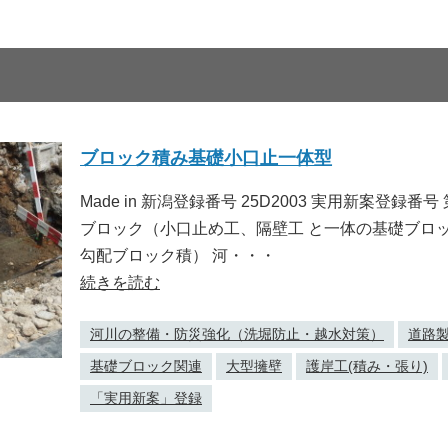
ブロック積み基礎小口止一体型
Made in 新潟登録番号 25D2003 実用新案登録番号
ブロック（小口止め工、隔壁工 と一体の基礎ブロッ
勾配ブロック積） 河・・・
続きを読む
河川の整備・防災強化（洗堀防止・越水対策）
道路製
基礎ブロック関連
大型擁壁
護岸工(積み・張り)
「実用新案」登録