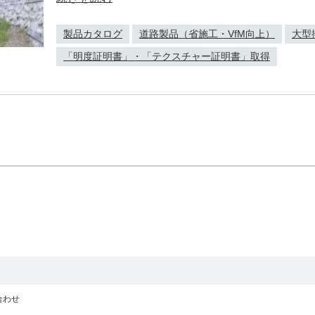
製品カタログ
道路製品（省施工・VfM向上）
大型
「明度証明書」・「テクスチャー証明書」取得
合わせ