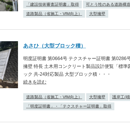
「建設技術審査証明書」取得
可とう性のある道路構
道路製品（省施工・VfM向上）
大型擁壁
あさひ（大型ブロック積）
明度証明書 第0664号 テクスチャー証明書 第028
擁壁 特長 土木用コンクリート製品設計便覧「標
ック 共-24対応製品 大型ブロック積・・・
続きを読む
道路製品（省施工・VfM向上）
大型擁壁
護岸工(積
「明度証明書」・「テクスチャー証明書」取得