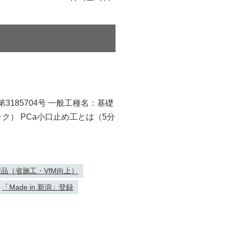
 第3185704号 一般工種名：基礎
ク） PCa小口止め工とは（5分
品（省施工・VfM向上）
「Made in 新潟」登録