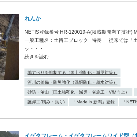
れんか
NETIS登録番号 HR-120019-A(掲載期間満了技術) Ma
一般工種名：土留工ブロック 特長 従来では「
ッ・・・
続きを読む
地すべりを抑制する（国土強靭化・減災対策）
河川の整備・防災強化（洗堀防止・越水対策）
砂防・治山（国土強靭化・減災・省施工・VfM向上）
護岸工(積み・張り)
「Made in 新潟」登録
「NET
イゲタフレーム・イゲタフレームワイド型（