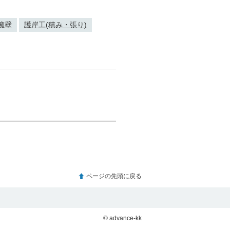
擁壁
護岸工(積み・張り)
ページの先頭に戻る
© advance-kk