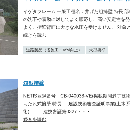
イゲタフレーム 一般工種名：井げた組擁壁 特長 
の沈下や震動に対してよく順応し、高い安定性を発
よく、擁壁背面に大きな水圧を受けません。 対象
続きを読む
道路製品（省施工・VfM向上）
大型擁壁
箱型擁壁
NETIS登録番号 CB-040038-VE(掲載期間満
もたれ式擁壁 特長 建設技術審査証明事業(土木
術) 建技審証第0327・・・
続きを読む