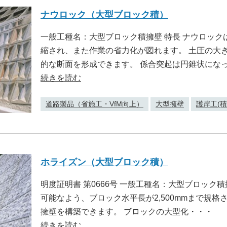
ナウロック（大型ブロック積）
一般工種名：大型ブロック積擁壁 特長 ナウロッ
縮され、また作業の省力化が図れます。 土圧の大
的な断面を形成できます。 係合突起は円錐状にな
続きを読む
道路製品（省施工・VfM向上）
大型擁壁
護岸工(積
ホライズン（大型ブロック積）
明度証明書 第0666号 一般工種名：大型ブロック積
可能なよう、ブロック水平長が2,500mmまで規
擁壁を構築できます。 ブロックの大型化・・・
続きを読む