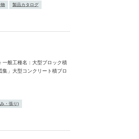
造物
製品カタログ
6号 一般工種名：大型ブロック積
準図集」大型コンクリート積ブロ
み・張り)