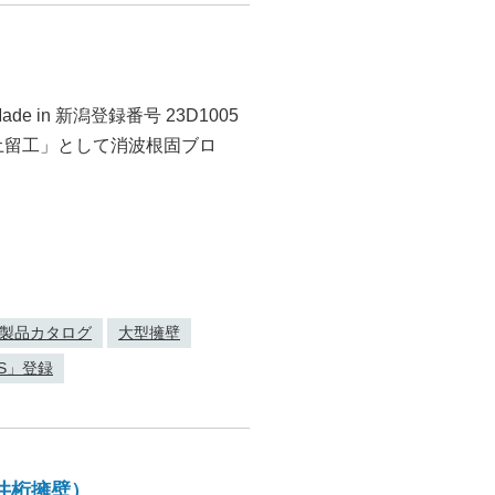
de in 新潟登録番号 23D1005
土留工」として消波根固ブロ
製品カタログ
大型擁壁
IS」登録
井桁擁壁）