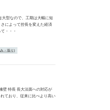
クは大型なので、工期は大幅に短
きさによって控長を変えた経済
って・・・
み・張り)
擁壁 特長 長大法面への対応が
格されており、従来に比べより高い