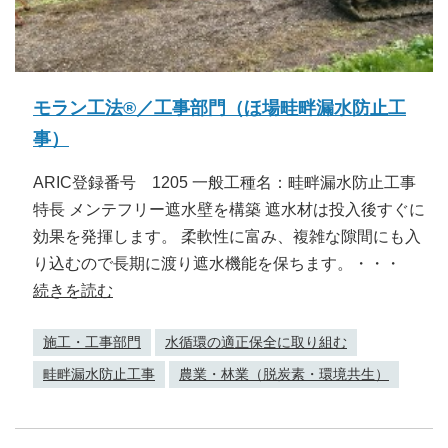
モラン工法®／工事部門（ほ場畦畔漏水防止工
事）
ARIC登録番号 1205 一般工種名：畦畔漏水防止工事
特長 メンテフリー遮水壁を構築 遮水材は投入後すぐに
効果を発揮します。 柔軟性に富み、複雑な隙間にも入
り込むので長期に渡り遮水機能を保ちます。・・・
続きを読む
施工・工事部門
水循環の適正保全に取り組む
畦畔漏水防止工事
農業・林業（脱炭素・環境共生）