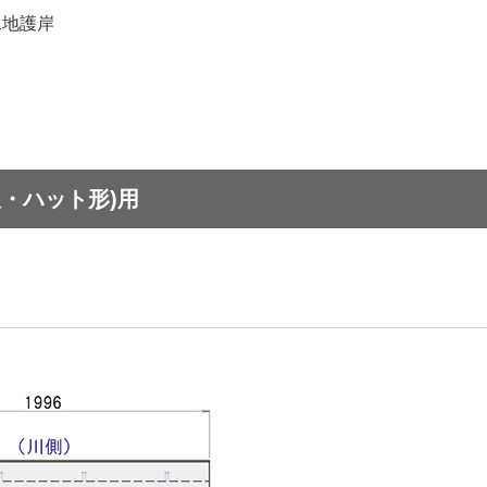
水地護岸
・ハット形)用