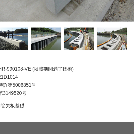
HR-990108-VE (掲載期間満了技術)
21D1014
特許第5006851号
第3149520号
鋼管矢板基礎