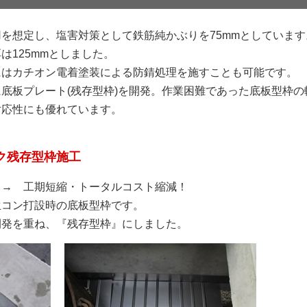
を想定し、塩害対策として鉄筋純かぶりを75mmとしています
は125mmとしました。
にはカチオン電着塗装による防錆処理を施すことも可能です。
底板プレート(残存型枠)を開発。作業困難であった底板型枠
対応性にも優れています。
ク残存型枠施工
 → 工期短縮・トータルコスト縮減！
生コン打設時の底板型枠です。
開発を重ね、『残存型枠』にしました。