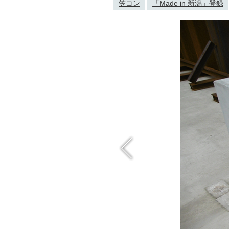
笠コン
「Made in 新潟」登録