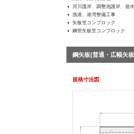
河川護岸、調整池護岸、遊
漁港、港湾整備工事
矢板笠コンブロック
鋼管矢板笠コンブロック
鋼矢板(普通・広幅矢板
規格寸法図