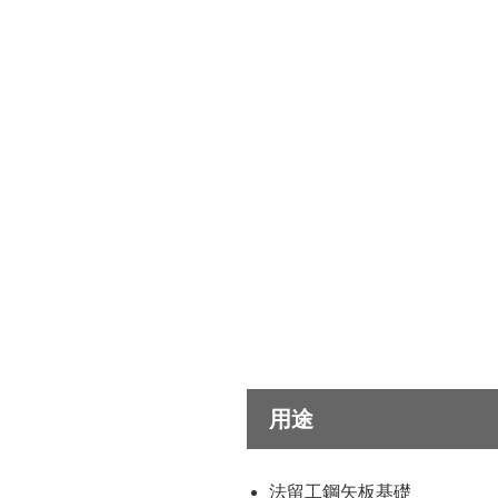
用途
法留工鋼矢板基礎