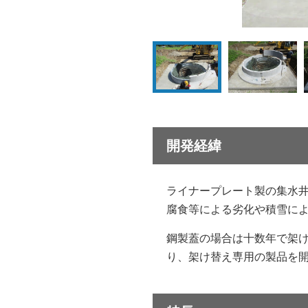
開発経緯
ライナープレート製の集水
腐食等による劣化や積雪に
鋼製蓋の場合は十数年で架
り、架け替え専用の製品を