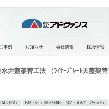
工事例
お知らせ
会社情報
採用情報
集水井蓋架替工法 （ﾗｲﾅｰﾌﾟﾚｰﾄ天蓋架替
・減災対策）
砂防・治山（国土強靭化・減災・省施工・VfM向上）