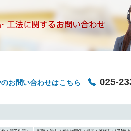
025-23
でのお問い合わせはこちら
靭化・減災対策）
砂防・治山（国土強靭化・減災・省施工・VfM向上