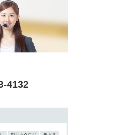
3-4132
）
製品カタログ
集水井