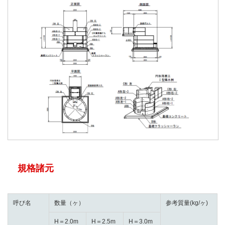
規格諸元
呼び名
数量（ヶ）
参考質量(kg/ヶ)
H＝2.0m
H＝2.5m
H＝3.0m