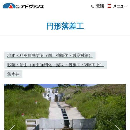
電話
円形落差工
地すべりを抑制する（国土強靭化・減災対策）
砂防・治山（国土強靭化・減災・省施工・VfM向上）
集水井