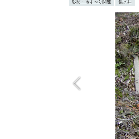
砂防・地すべり関連
集水井