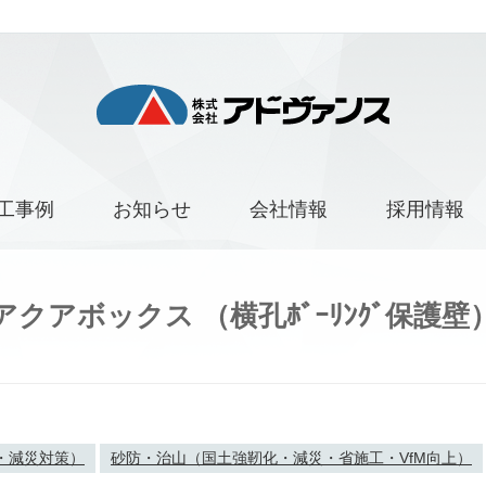
工事例
お知らせ
会社情報
採用情報
アクアボックス （横孔ﾎﾞｰﾘﾝｸﾞ保護壁
・減災対策）
砂防・治山（国土強靭化・減災・省施工・VfM向上）