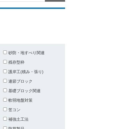
砂防・地すべり関連
残存型枠
護岸工(積み・張り)
連節ブロック
基礎ブロック関連
軟弱地盤対策
笠コン
補強土工法
防草製品