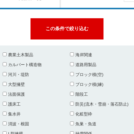
農業土木製品
海岸関連
カルバート構造物
道路用製品
河川・堤防
ブロック積(空)
大型擁壁
ブロック積(練)
法面保護
階段工
護床工
防災(流木・雪崩・落石防止)
集水井
化粧型枠
消波・根固
魚巣・魚道
L型擁壁
融雪関係