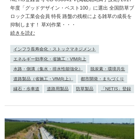
年度「グッドデザイン・ベスト100」に選出 全国防草ブ
ロック工業会会員 特長 路盤の残根による雑草の成長を
抑制します！ 草刈作業・・・
続きを読む
インフラ長寿命化・ストックマネジメント
エネルギー効率化・省施工・VfM向上
水路・側溝（集水・排水性能強化）
脱炭素・環境共生
道路製品（省施工・VfM向上）
都市開発・まちづくり
縁石・歩車道
道路用製品
防草製品
「NETIS」登録