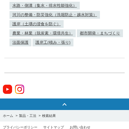
水路・側溝（集水・排水性能強化）
河川の整備・防災強化（洗堀防止・越水対策）
護岸（土壌の浸食を防ぐ）
農業・林業（脱炭素・環境共生）
都市開発・まちづくり
法面保護
護岸工(積み・張り)
ホーム
>
製品・工法
>
検索結果
プライバシーポリシー
サイトマップ
お問い合わせ