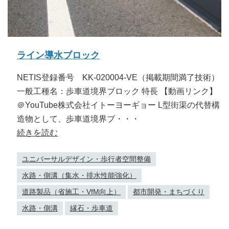
ライン導水ブロック
NETIS登録番号 KK-020004-VE（掲載期間満了技術）
一般工種名：歩車道境界ブロック 特長 【動画リンク】
＠YouTube株式会社イトーヨーギョー L型街渠の代替構
造物として、歩車道境界ブ・・・
続きを読む
ユニバーサルデザイン・歩行者空間整備
水路・側溝（集水・排水性能強化）
道路製品（省施工・VfM向上）
都市開発・まちづくり
水路・側溝
縁石・歩車道